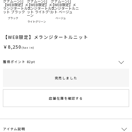
ブラック
ベージュ
ライトグリーン
【WEB限定】メランジタートルニット
￥8,250
(tax in)
獲得ポイント 82pt
完売しました
RUNWAY Passport
ポイント
旧 MS PASSPORTポイント
店舗在庫を確認する
82
ポイント獲得
ポイントについて
アイテム説明