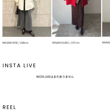
------------------------------------------
【知って得する便利機能◎ 】
■商品のお気に入り登録
再入荷時、ラスト１点の時、セール開始時にお知らせします。
■ブランドのお気に入り登録
新商品やセール情報など、いち早くお得な情報をゲット
ぜひご活用ください。
※着用画像はフラッシュの加減で実際の製品と色味等が異なる場合が
ございますので、生地のズームアップ画像をご確認ください。
NANAM
MASAKI KISE / 168cm
MISAKI KUBO / 157cm
※ご利用の端末画面の設定により実際の商品と色味が異なる場合がご
ざいます。
INSTA LIVE
INSTA LIVEはまだありません
REEL