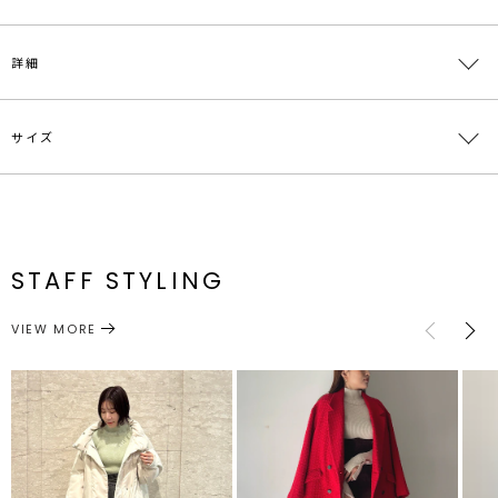
WEB限定の着回し抜群のハイネックニット
詳細
■デザインコメント
アウターレイヤードのアクセントになるメランジニット。
サイズ
程よいフィットシルエットで身体のラインを綺麗に見せます。
素材
レーヨン47％ ポリエステル31％ ナイロン22％
ジャケットなどのアウターから袖を見せるのがスタイリングのポイン
トにもなるアイテムです。
原産国
中国
サイズ
バスト
着丈
袖丈
肩幅
重さ
■スタイリングポイント
メーカー品
0325626029
F
60cm～
48cm
62cm
28.5cm～
約300g
・デニムパンツでカジュアルに、スカートとのコーデでオフィスカジ
番
ュアルにもおすすめ
STAFF STYLING
・キャミワンピやジャンスカのインナーとしても○
トップス
ニット
サイズガイド
カテゴリー
VIEW MORE
-----------------------------------------
透け感：なし
裏地：なし
生地の厚さ：普通
洗濯：手洗い可
伸縮性：あり
ポケット：なし
ジップ：なし