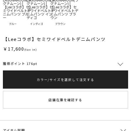
ブルー
インディゴ
ブラウン
【Leeコラボ】セミワイドベルトデニムパンツ
￥17,600
(tax in)
獲得ポイント 176pt
カラー/サイズを選択して注文する
RUNWAY Passport
ポイント
旧 MS PASSPORTポイント
店舗在庫を確認する
176
ポイント獲得
ポイントについて
アイテム説明