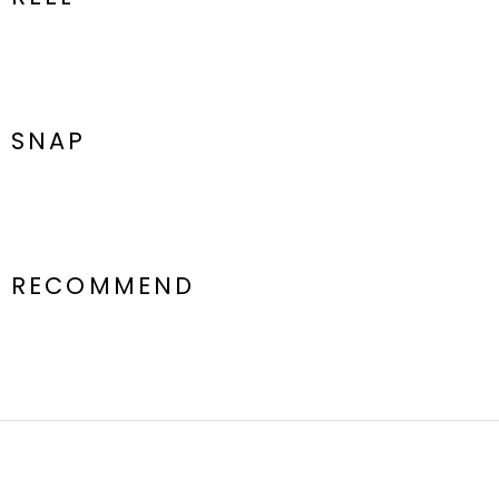
ございますので、
生地のズームアップ画像をご確認ください。
※ご利用の端末画面の設定により実際の商品と色味が異なる場合がご
ざいます。
SNAP
RECOMMEND