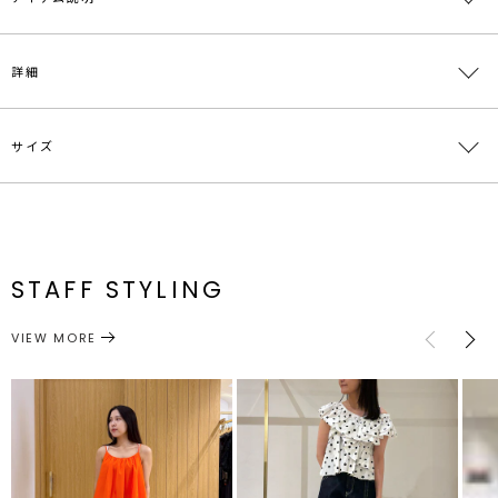
Lee × LAGUNAMOON COLLABORATION
詳細
「履くだけで、驚くほどスタイルアップ。毎日頼れる主役デニム」
■デザインコメント
サイズ
大人気ブランド【Lee】とラグナムーンがコラボした
素材
本体:綿100％ 皮革部分:牛革
特別なセミワイドデニムが登場！
原産国
ベトナム
アメリカ発の老舗ブランド【Lee】ならではの上質なデニム生地に
サイズ
ウエスト
ヒップ
股上
股下
わたり周り
トレンドのブラウンを加えた3色をご用意
メーカー品
0326324001
S
68cm
96cm
33cm
68cm
62cm
気になる太ももまわりを自然にカバーしつつ、脚をまっすぐ長く見せ
番
てくれる絶妙なシルエットにこだわりました。
STAFF STYLING
M
70cm
100cm
34cm
72cm
64cm
最大のポイントは、お腹まわりをすっきり見せてくれる 共生地を使
ボトムス
デニムパンツ
カテゴリー
用したベルトの先にはLeeのロゴ刺繍を施しコーデのアクセントに。
サイズガイド
VIEW MORE
きれいめのブラウスを合わせれば女性らしく、Tシャツを合わせれば
大人カジュアルにと、1枚でガラリと雰囲気を変えられます。
お家で簡単に洗濯機洗い（弱い洗濯）ができるので、お手入れがラク
なのも嬉しいポイントです。
お出かけが多くなるこれからの季節、旅行やデイリー使いに大活躍間
違いなしの1本です。
■スタイリングポイント