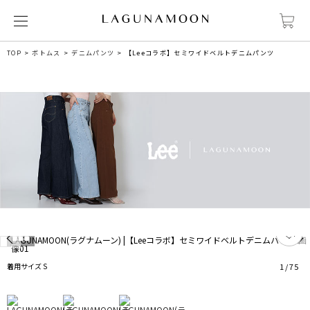
TOP
ボトムス
デニムパンツ
【Leeコラボ】セミワイドベルトデニムパンツ
1
着用サイズ S
1
/
75