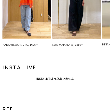
・フェミニンがお好みの方はブラウスやオフショルとの合わせが○
・デイリー使いはもちろん、旅行や夏のお出かけコーデにぴったり
・かわいいベルト付きなので、トップスインでコーディネートするの
がおすすめ
【修正コメント】
フロント切り替えにステッチ入ります。
※詳細画像が正しい仕様となります。
---------------------------------------------------
透け感：なし
HINAN
NANAMI NAKAMURA / 160cm
NAO YAMAMURA / 158cm
裏地：なし
生地の厚さ：普通
洗濯：液温40℃以下、洗濯機で弱い洗濯可
伸縮性：なし
INSTA LIVE
ポケット：あり
ジップ：あり
---------------------------------------------------
INSTA LIVEはまだありません
【知って得する便利機能◎ 】
■商品のお気に入り登録
再入荷時、ラスト１点の時、セール開始時にお知らせします。
■ブランドのお気に入り登録
新商品やセール情報など、いち早くお得な情報をゲット
ぜひご活用ください
REEL
※着用画像はフラッシュの加減で実際の製品と色味等が異なる場合が