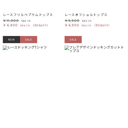
グリーン
グリーン
ブルー
ブルー
パープル
パープル
レッド
レッド
ピンク
ピンク
レースフリルペプラムトップス
レースオフショルトップス
ミックス
ミックス
￥11,000
￥9,900
tax in
tax in
￥4,400
￥4,950
tax in
（60%OFF）
tax in
（50%OFF）
リセット
NEW
SALE
SALE
この条件で絞り込む