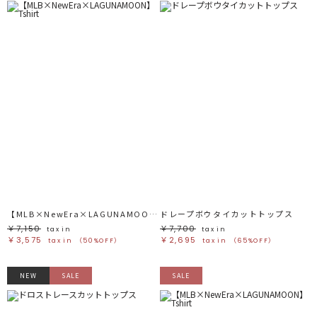
【MLB×NewEra×LAGUNAMOON】Tshirt
ドレープボウタイカットトップス
￥7,150
￥7,700
tax in
tax in
￥3,575
￥2,695
tax in
（50%OFF）
tax in
（65%OFF）
NEW
SALE
SALE