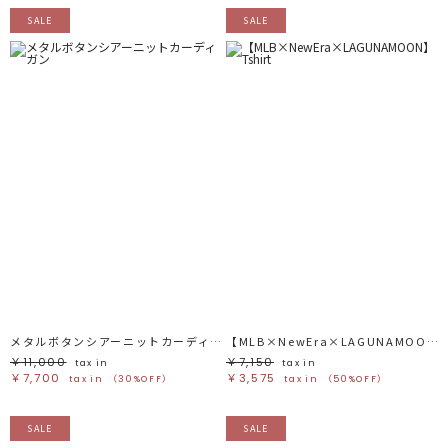
SALE
SALE
メタルボタンシアーニットカーディガン
【MLB×NewEra×LAGUNAMOON】Tshirt
￥11,000
￥7,150
tax in
tax in
￥7,700
￥3,575
tax in
（30%OFF）
tax in
（50%OFF）
SALE
SALE