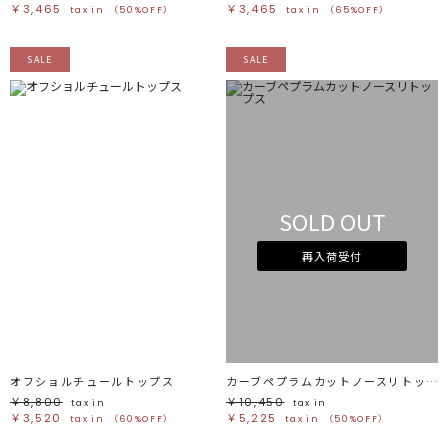
￥3,465
￥3,465
tax in
（50%OFF）
tax in
（65%OFF）
SALE
SALE
SOLD OUT
再入荷受付
オフショルチュールトップス
カーブペプラムカットノースリトップス
￥8,800
￥10,450
tax in
tax in
￥3,520
￥5,225
tax in
（60%OFF）
tax in
（50%OFF）