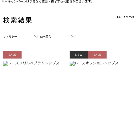
※本キャンペーンは予告なく変更・終了する可能性がございます。
14
Items
検索結果
フィルター
並べ替え
フリーワード
売れ筋順
SALE
NEW
SALE
新着順
CLOSE
おすすめ順
カテゴリ
高い順
サブカテゴリ
安い順
販売状況
カラー
すべて
すべて
ホワイト
ホワイト
グレー
グレー
ブラック
ブラック
ブラウン
ブラウン
ベージュ
ベージュ
オレンジ
オレンジ
イエロー
イエロー