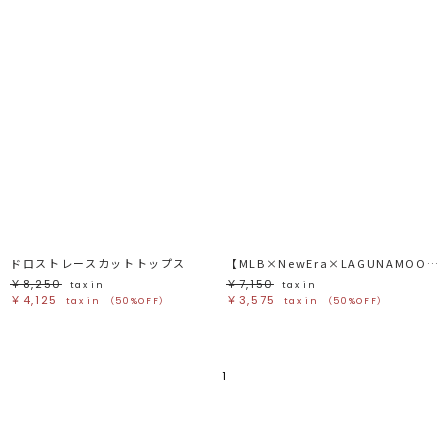
ドロストレースカットトップス
【MLB×NewEra×LAGUNAMOON】Tshirt
￥8,250
￥7,150
tax in
tax in
￥4,125
￥3,575
tax in
（50%OFF）
tax in
（50%OFF）
1