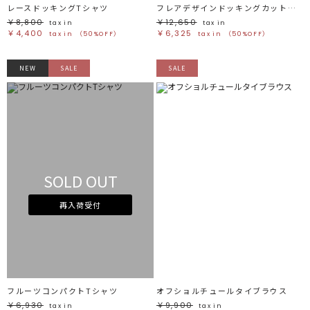
レースドッキングTシャツ
フレアデザインドッキングカットトップス
￥8,800
￥12,650
tax in
tax in
￥4,400
￥6,325
tax in
（50%OFF）
tax in
（50%OFF）
NEW
SALE
SALE
SOLD OUT
再入荷受付
フルーツコンパクトTシャツ
オフショルチュールタイブラウス
￥6,930
￥9,900
tax in
tax in