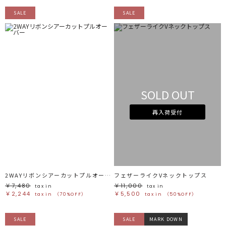
SALE
SALE
SOLD OUT
再入荷受付
2WAYリボンシアーカットプルオーバー
フェザーライクVネックトップス
￥7,480
￥11,000
tax in
tax in
￥2,244
￥5,500
tax in
（70%OFF）
tax in
（50%OFF）
SALE
SALE
MARK DOWN