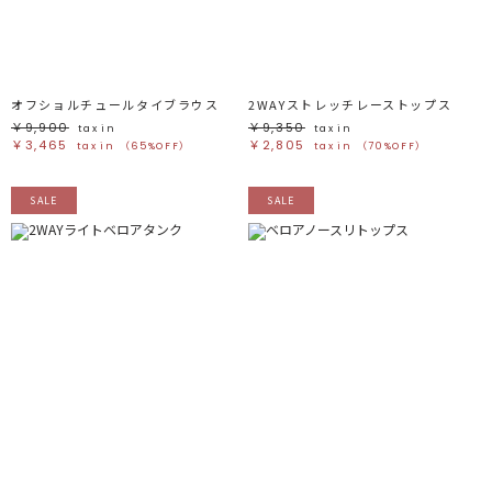
オフショルチュールタイブラウス
2WAYストレッチレーストップス
￥9,900
￥9,350
tax in
tax in
￥3,465
￥2,805
tax in
（65%OFF）
tax in
（70%OFF）
SALE
SALE