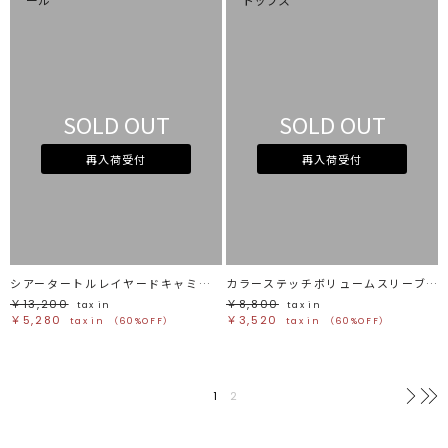
SOLD OUT
SOLD OUT
再入荷受付
再入荷受付
シアータートルレイヤードキャミソール
カラーステッチボリュームスリーブトップス
￥13,200
￥8,800
tax in
tax in
￥5,280
￥3,520
tax in
（60%OFF）
tax in
（60%OFF）
1
2
次へ