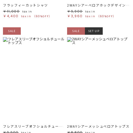
フラッフィーカットシャツ
2WAYシアーベロアホックデザイントップス
￥11,000
￥9,900
tax in
tax in
￥4,400
￥3,960
tax in
（60%OFF）
tax in
（60%OFF）
SALE
SALE
SET UP
フレアスリーブオフショルチュールトップス
2WAYシアーメッシュベロアトップス
￥9,900
￥8,800
tax in
tax in