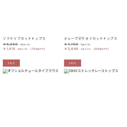
ホワイト
ホワイト
グレー
グレー
ブラック
ブラック
ブラウン
ブラウン
ベージュ
ベージュ
オレンジ
オレンジ
イエロー
イエロー
グリーン
グリーン
ブルー
ブルー
パープル
パープル
レッド
レッド
ソフトリブカットトップス
ドレープボウタイカットトップス
ピンク
ピンク
ミックス
ミックス
￥6,050
￥7,700
tax in
tax in
￥1,815
￥2,695
tax in
（70%OFF）
tax in
（65%OFF）
リセット
SALE
SALE
この条件で絞り込む