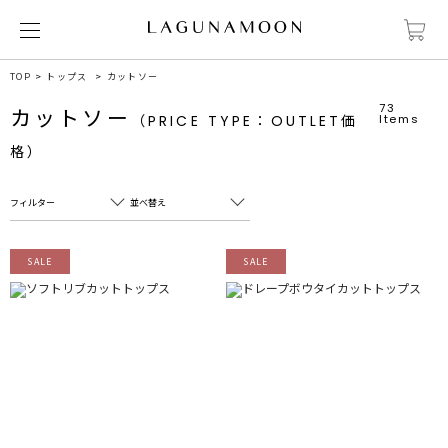
TOP
トップス
カットソー
73
カットソー
（PRICE TYPE：OUTLET価
Items
格）
フィルター
並べ替え
フリーワード
売れ筋順
SALE
SALE
新着順
CLOSE
おすすめ順
カテゴリ
高い順
サブカテゴリ
安い順
販売状況
カラー
すべて
すべて