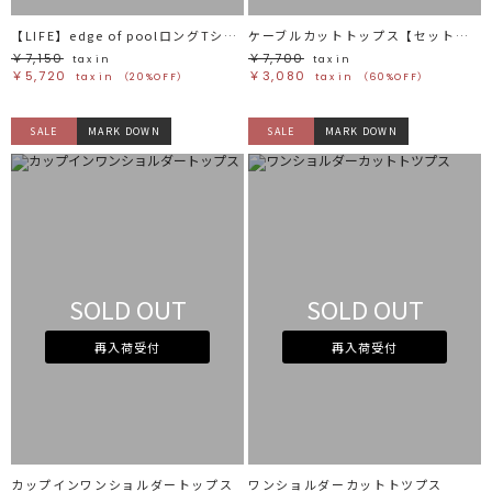
【LIFE】edge of poolロングTシャツ
ケーブルカットトップス【セットアップ着用可能】
￥7,150
￥7,700
tax in
tax in
￥5,720
￥3,080
tax in
（20%OFF）
tax in
（60%OFF）
SALE
MARK DOWN
SALE
MARK DOWN
SOLD OUT
SOLD OUT
再入荷受付
再入荷受付
カップインワンショルダートップス
ワンショルダーカットトツプス