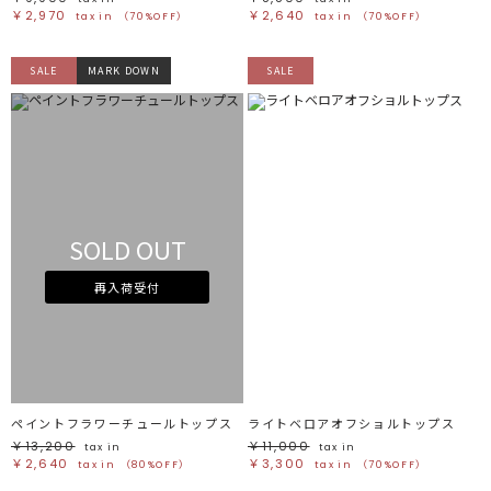
￥2,970
￥2,640
tax in
（70%OFF）
tax in
（70%OFF）
SALE
MARK DOWN
SALE
SOLD OUT
再入荷受付
ペイントフラワーチュールトップス
ライトベロアオフショルトップス
￥13,200
￥11,000
tax in
tax in
￥2,640
￥3,300
tax in
（80%OFF）
tax in
（70%OFF）