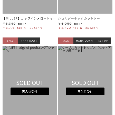
【MILLER】カップインメロートップス
ショルダータックカットソー
￥5,390
￥6,050
tax in
tax in
￥3,773
￥2,420
tax in
（30%OFF）
tax in
（60%OFF）
SALE
MARK DOWN
SALE
MARK DOWN
SET UP
SOLD OUT
SOLD OUT
再入荷受付
再入荷受付