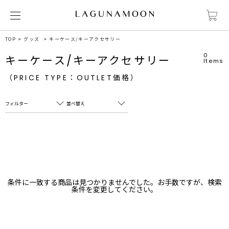
TOP
グッズ
キーケース/キーアクセサリー
0
キーケース/キーアクセサリー
Items
（PRICE TYPE：OUTLET価格）
フィルター
並べ替え
フリーワード
売れ筋順
新着順
CLOSE
おすすめ順
カテゴリ
高い順
条件に一致する商品は見つかりませんでした。お手数ですが、検索
サブカテゴリ
条件を変更してください。
安い順
販売状況
カラー
すべて
すべて