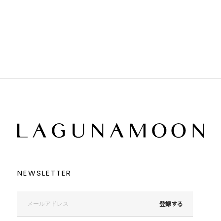
ホワイト
ホワイト
グレー
グレー
ブラック
ブラック
ブラウン
ブラウン
ベージュ
ベージュ
オレンジ
オレンジ
イエロー
イエロー
グリーン
グリーン
ブルー
ブルー
パープル
パープル
レッド
レッド
ピンク
ピンク
ミックス
ミックス
リセット
この条件で絞り込む
NEWSLETTER
登録する