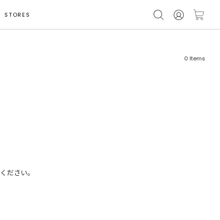
STORES
0
Items
フリーワード
売れ筋順
新着順
CLOSE
おすすめ順
ください。
カテゴリ
高い順
サブカテゴリ
安い順
販売状況