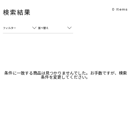
0
Items
検索結果
フィルター
並べ替え
フリーワード
売れ筋順
新着順
CLOSE
おすすめ順
カテゴリ
高い順
条件に一致する商品は見つかりませんでした。お手数ですが、検索
サブカテゴリ
条件を変更してください。
安い順
販売状況
カラー
すべて
すべて
ホワイト
ホワイト
グレー
グレー
ブラック
ブラック
ブラウン
ブラウン
ベージュ
ベージュ
オレンジ
オレンジ
イエロー
イエロー
グリーン
グリーン
ブルー
ブルー