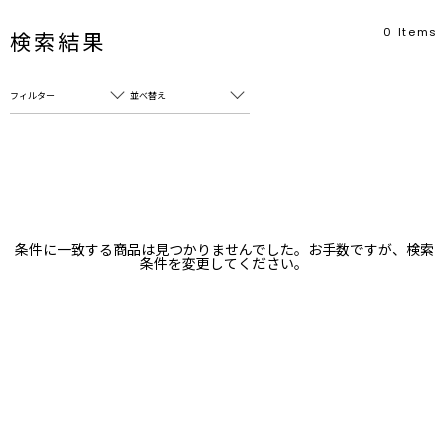
0
Items
検索結果
フィルター
並べ替え
フリーワード
売れ筋順
新着順
CLOSE
おすすめ順
カテゴリ
高い順
条件に一致する商品は見つかりませんでした。お手数ですが、検索
サブカテゴリ
条件を変更してください。
安い順
販売状況
カラー
すべて
すべて
ホワイト
ホワイト
グレー
グレー
ブラック
ブラック
ブラウン
ブラウン
ベージュ
ベージュ
オレンジ
オレンジ
イエロー
イエロー
グリーン
グリーン
ブルー
ブルー