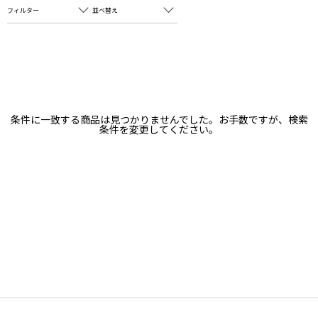
フィルター
並べ替え
フリーワード
売れ筋順
新着順
CLOSE
おすすめ順
カテゴリ
高い順
条件に一致する商品は見つかりませんでした。お手数ですが、検索
サブカテゴリ
条件を変更してください。
安い順
販売状況
カラー
すべて
すべて
ホワイト
ホワイト
グレー
グレー
ブラック
ブラック
ブラウン
ブラウン
ベージュ
ベージュ
オレンジ
オレンジ
イエロー
イエロー
グリーン
グリーン
ブルー
ブルー
パープル
パープル
レッド
レッド
ピンク
ピンク
ミックス
ミックス
リセット