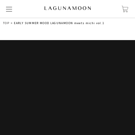
TOP
EARLY SUMMER MOOD LAGUNAMOON meets michi vol.1