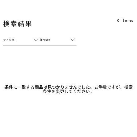
0
Items
検索結果
フィルター
並べ替え
フリーワード
売れ筋順
新着順
CLOSE
おすすめ順
カテゴリ
高い順
条件に一致する商品は見つかりませんでした。お手数ですが、検索
サブカテゴリ
条件を変更してください。
安い順
販売状況
カラー
すべて
すべて
ホワイト
ホワイト
グレー
グレー
ブラック
ブラック
ブラウン
ブラウン
ベージュ
ベージュ
オレンジ
オレンジ