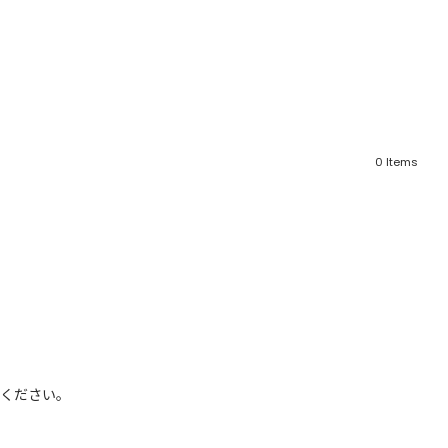
0
Items
フリーワード
売れ筋順
新着順
CLOSE
おすすめ順
ください。
カテゴリ
高い順
サブカテゴリ
安い順