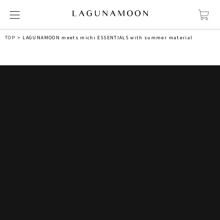
TOP
LAGUNAMOON meets michi ESSENTIALS with summer material