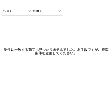
フィルター
並べ替え
フリーワード
売れ筋順
新着順
CLOSE
おすすめ順
カテゴリ
高い順
条件に一致する商品は見つかりませんでした。お手数ですが、検索
サブカテゴリ
条件を変更してください。
安い順
販売状況
カラー
すべて
すべて
ホワイト
ホワイト
グレー
グレー
ブラック
ブラック
ブラウン
ブラウン
ベージュ
ベージュ
オレンジ
オレンジ
イエロー
イエロー
グリーン
グリーン
ブルー
ブルー
パープル
パープル
レッド
レッド
ピンク
ピンク
ミックス
ミックス