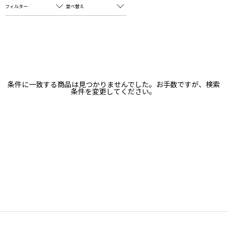
フィルター
並べ替え
フリーワード
売れ筋順
新着順
CLOSE
おすすめ順
カテゴリ
高い順
条件に一致する商品は見つかりませんでした。お手数ですが、検索
サブカテゴリ
条件を変更してください。
安い順
販売状況
カラー
すべて
すべて
ホワイト
ホワイト
グレー
グレー
ブラック
ブラック
ブラウン
ブラウン
ベージュ
ベージュ
オレンジ
オレンジ
イエロー
イエロー
グリーン
グリーン
ブルー
ブルー
パープル
パープル
レッド
レッド
ピンク
ピンク
ミックス
ミックス
リセット