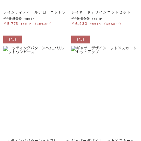
ブルー
ブルー
パープル
パープル
レッド
レッド
ラインディティールナローニットワンピース
レイヤードデザインニットセットアップ
ピンク
ピンク
ミックス
ミックス
￥16,500
￥19,800
tax in
tax in
￥5,775
￥6,930
tax in
（65%OFF）
tax in
（65%OFF）
リセット
SALE
SALE
この条件で絞り込む
ニッティングパターンヘムフリルニットワンピース
ギャザーデザインニット×スカートセットアップ