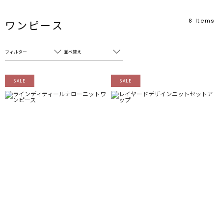
8
Items
ワンピース
フィルター
並べ替え
フリーワード
売れ筋順
SALE
SALE
新着順
CLOSE
おすすめ順
カテゴリ
高い順
サブカテゴリ
安い順
販売状況
カラー
すべて
すべて
ホワイト
ホワイト
グレー
グレー
ブラック
ブラック
ブラウン
ブラウン
ベージュ
ベージュ
オレンジ
オレンジ
イエロー
イエロー
グリーン
グリーン