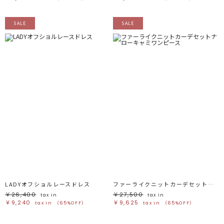
SALE
SALE
LADYオフショルレースドレス
ファーライクニットカーデセットナローキャミワンピース
￥26,400
￥27,500
tax in
tax in
￥9,240
￥9,625
tax in
（65%OFF）
tax in
（65%OFF）