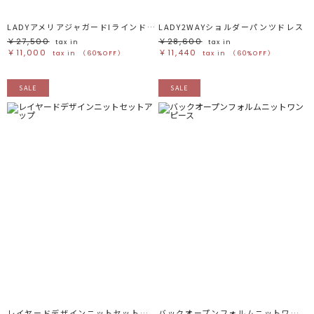
ブルー
ブルー
パープル
パープル
レッド
レッド
LADYアメリアジャガードIラインドレス
LADY2WAYショルダーパンツドレス
ピンク
ピンク
ミックス
ミックス
￥27,500
￥28,600
tax in
tax in
￥11,000
￥11,440
tax in
（60%OFF）
tax in
（60%OFF）
リセット
SALE
SALE
この条件で絞り込む
レイヤードデザインニットセットアップ
バックオープンフォルムニットワンピース