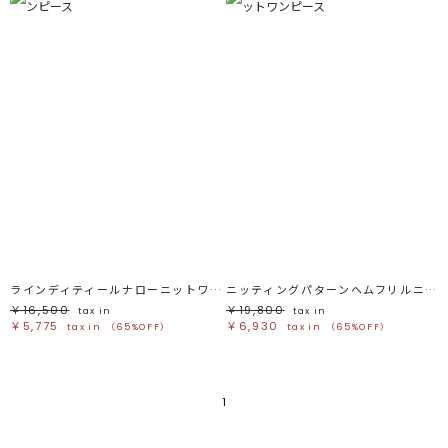
ラインディティールナローニットワンピース
ニッティングパターンヘムフリルニットワンピース
￥16,500
￥19,800
tax in
tax in
￥5,775
￥6,930
tax in
（65%OFF）
tax in
（65%OFF）
1