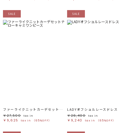
SALE
SALE
ファーライクニットカーデセットナローキャミワンピース
LADYオフショルレースドレス
￥27,500
￥26,400
tax in
tax in
￥9,625
￥9,240
tax in
（65%OFF）
tax in
（65%OFF）