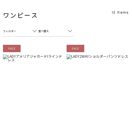
12
Items
ワンピース
フィルター
並べ替え
フリーワード
売れ筋順
SALE
SALE
新着順
CLOSE
おすすめ順
カテゴリ
高い順
サブカテゴリ
安い順
販売状況
カラー
すべて
すべて
ホワイト
ホワイト
グレー
グレー
ブラック
ブラック
ブラウン
ブラウン
ベージュ
ベージュ
オレンジ
オレンジ
イエロー
イエロー
グリーン
グリーン