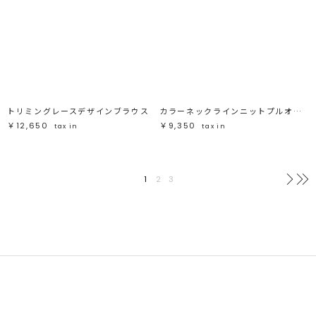
トリミングレースデザインブラウス
カラーネックラインニットプルオーバー
￥12,650
￥9,350
tax in
tax in
1
2
3
次へ