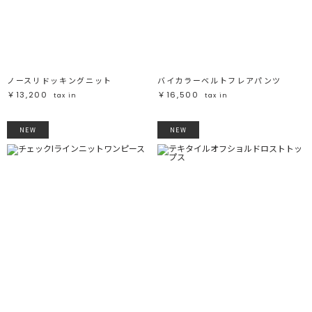
ブラック
ブラック
ブラウン
ブラウン
ベージュ
ベージュ
オレンジ
オレンジ
イエロー
イエロー
グリーン
グリーン
ブルー
ブルー
パープル
パープル
レッド
レッド
ノースリドッキングニット
バイカラーベルトフレアパンツ
ピンク
ピンク
ミックス
ミックス
￥13,200
￥16,500
tax in
tax in
リセット
NEW
NEW
この条件で絞り込む