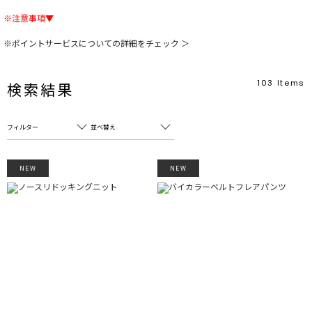
※注意事項▼
※ポイントサービスについての詳細をチェック ＞
103
Items
検索結果
フィルター
並べ替え
フリーワード
売れ筋順
NEW
NEW
新着順
CLOSE
おすすめ順
カテゴリ
高い順
サブカテゴリ
安い順
販売状況
カラー
すべて
すべて
ホワイト
ホワイト
グレー
グレー