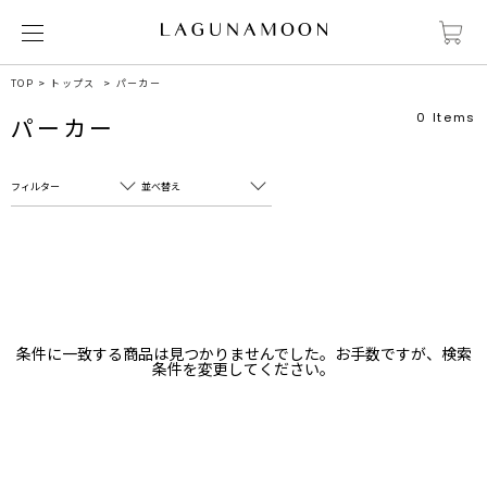
TOP
トップス
パーカー
0
Items
パーカー
フィルター
並べ替え
フリーワード
売れ筋順
新着順
CLOSE
おすすめ順
カテゴリ
高い順
条件に一致する商品は見つかりませんでした。お手数ですが、検索
サブカテゴリ
条件を変更してください。
安い順
販売状況
カラー
すべて
すべて
ホワイト
ホワイト
グレー
グレー
ブラック
ブラック