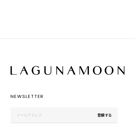
ブラック
ブラック
ブラウン
ブラウン
ベージュ
ベージュ
オレンジ
オレンジ
イエロー
イエロー
グリーン
グリーン
ブルー
ブルー
パープル
パープル
レッド
レッド
ピンク
ピンク
ミックス
ミックス
リセット
この条件で絞り込む
NEWSLETTER
登録する