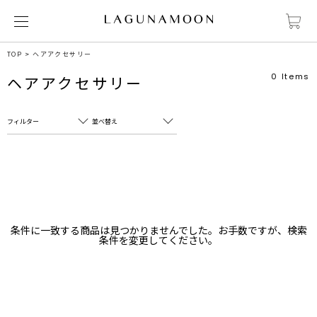
TOP
ヘアアクセサリー
0
Items
ヘアアクセサリー
フィルター
並べ替え
フリーワード
売れ筋順
新着順
CLOSE
おすすめ順
カテゴリ
高い順
条件に一致する商品は見つかりませんでした。お手数ですが、検索
サブカテゴリ
条件を変更してください。
安い順
販売状況
カラー
すべて
すべて
ホワイト
ホワイト
グレー
グレー