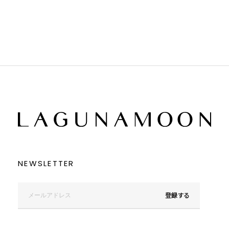
ブラック
ブラック
ブラウン
ブラウン
ベージュ
ベージュ
オレンジ
オレンジ
イエロー
イエロー
グリーン
グリーン
ブルー
ブルー
パープル
パープル
レッド
レッド
ピンク
ピンク
ミックス
ミックス
リセット
この条件で絞り込む
NEWSLETTER
登録する