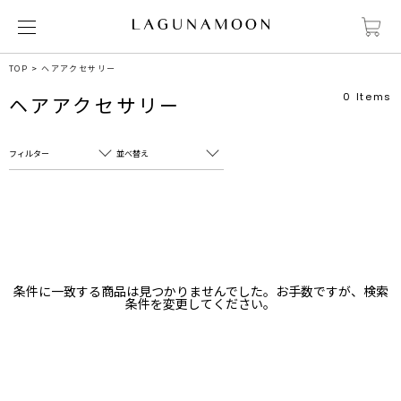
TOP
ヘアアクセサリー
0
Items
ヘアアクセサリー
フィルター
並べ替え
フリーワード
売れ筋順
新着順
CLOSE
おすすめ順
カテゴリ
高い順
条件に一致する商品は見つかりませんでした。お手数ですが、検索
サブカテゴリ
条件を変更してください。
安い順
販売状況
カラー
すべて
すべて
ホワイト
ホワイト
グレー
グレー