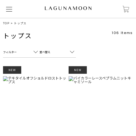
TOP
トップス
106
Items
トップス
フィルター
並べ替え
フリーワード
売れ筋順
NEW
NEW
新着順
CLOSE
おすすめ順
カテゴリ
高い順
サブカテゴリ
安い順
販売状況
カラー
すべて
すべて
ホワイト
ホワイト
グレー
グレー