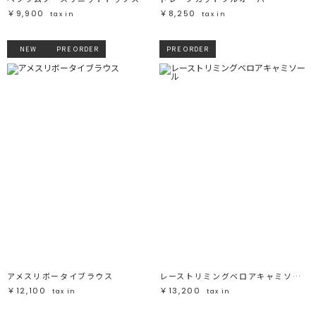
￥9,900
￥8,250
tax in
tax in
NEW
PRE ORDER
PRE ORDER
アメスリボータイブラウス
レーストリミングベロアキャミソール
￥12,100
￥13,200
tax in
tax in