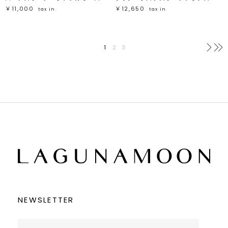
￥11,000
￥12,650
tax in
tax in
1
2
3
次へ
NEWSLETTER