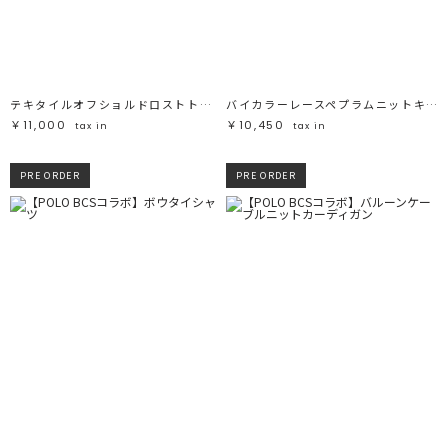
ブラック
ブラック
ブラウン
ブラウン
ベージュ
ベージュ
オレンジ
オレンジ
イエロー
イエロー
グリーン
グリーン
ブルー
ブルー
パープル
パープル
レッド
レッド
テキタイルオフショルドロストトップス
バイカラーレースペプラムニットキャミソール
ピンク
ピンク
ミックス
ミックス
￥11,000
￥10,450
tax in
tax in
リセット
PRE ORDER
PRE ORDER
この条件で絞り込む