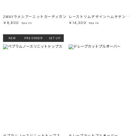
2WAYラメシアーニットカーディガン
レーストリムデザインヘムサテンキャミトップス
￥8,800
￥14,300
tax in
tax in
NEW
PRE ORDER
SET UP
ペプラムノースリニットトップス
ドレープカットプルオーバー