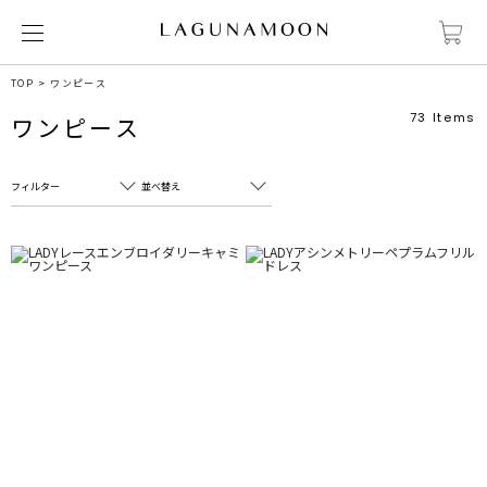
TOP
ワンピース
73
Items
ワンピース
フィルター
並べ替え
フリーワード
売れ筋順
新着順
CLOSE
おすすめ順
カテゴリ
高い順
サブカテゴリ
安い順
販売状況
カラー
すべて
すべて
ホワイト
ホワイト
グレー
グレー