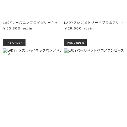
ブラック
ブラック
ブラウン
ブラウン
ベージュ
ベージュ
オレンジ
オレンジ
イエロー
イエロー
グリーン
グリーン
ブルー
ブルー
LADYレースエンブロイダリーキャミワンピース
LADYアシンメトリーペプラムフリルドレス
パープル
パープル
レッド
レッド
￥30,800
￥28,600
tax in
tax in
ピンク
ピンク
ミックス
ミックス
PRE ORDER
PRE ORDER
リセット
この条件で絞り込む