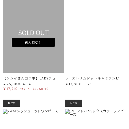
SOLD OUT
再入荷受付
【ソンイさんコラボ】LADYチュールショルダーパンツドレス
レーストリムドットキャミワンピース
￥25,300
￥17,600
tax in
tax in
￥17,710
tax in
（30%OFF）
NEW
NEW