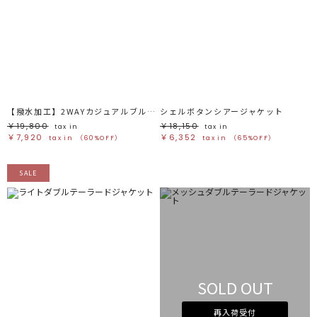
【撥水加工】2WAYカジュアルブルゾン
シェルボタンシアージャケット
￥19,800
￥18,150
tax in
tax in
￥7,920
￥6,352
tax in
（60%OFF）
tax in
（65%OFF）
SALE
SOLD OUT
再入荷受付