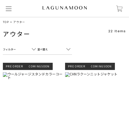
TOP
アウター
22
Items
アウター
フィルター
並べ替え
フリーワード
売れ筋順
PRE ORDER
COMINGSOON
PRE ORDER
COMINGSOON
新着順
CLOSE
おすすめ順
カテゴリ
高い順
サブカテゴリ
安い順
販売状況
カラー
すべて
すべて
ホワイト
ホワイト
グレー
グレー