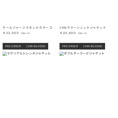
ブラック
ブラック
ブラウン
ブラウン
ベージュ
ベージュ
オレンジ
オレンジ
イエロー
イエロー
グリーン
グリーン
ブルー
ブルー
パープル
パープル
レッド
レッド
ウールジャージスタンドカラーコート
CHNラクーンニットジャケット
ピンク
ピンク
ミックス
ミックス
￥22,000
￥20,900
tax in
tax in
リセット
PRE ORDER
COMINGSOON
PRE ORDER
COMINGSOON
この条件で絞り込む