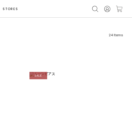
STORES
24
Items
SALE
フリーワード
売れ筋順
新着順
CLOSE
おすすめ順
カテゴリ
高い順
サブカテゴリ
安い順
販売状況