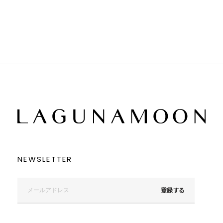
ブラック
ブラック
ブラウン
ブラウン
ベージュ
ベージュ
オレンジ
オレンジ
イエロー
イエロー
グリーン
グリーン
ブルー
ブルー
パープル
パープル
レッド
レッド
ピンク
ピンク
ミックス
ミックス
リセット
この条件で絞り込む
NEWSLETTER
登録する