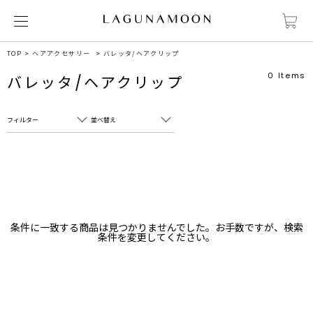
TOP
ヘアアクセサリー
バレッタ/ヘアクリップ
0
Items
バレッタ/ヘアクリップ
フィルター
並べ替え
フリーワード
売れ筋順
新着順
CLOSE
おすすめ順
カテゴリ
高い順
条件に一致する商品は見つかりませんでした。お手数ですが、検索
サブカテゴリ
条件を変更してください。
安い順
販売状況
カラー
すべて
すべて
ホワイト
ホワイト
グレー
グレー