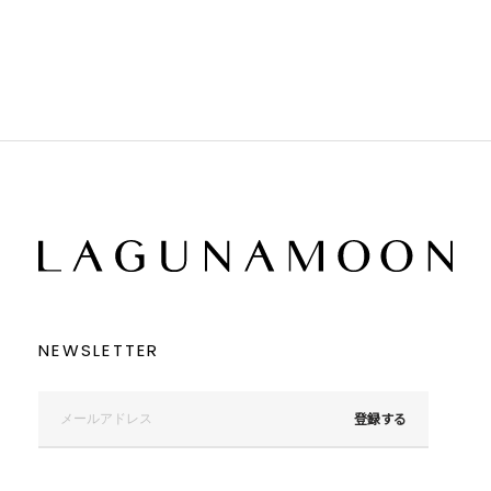
ブラウン
ブラウン
ベージュ
ベージュ
オレンジ
オレンジ
イエロー
イエロー
グリーン
グリーン
ブルー
ブルー
パープル
パープル
レッド
レッド
ピンク
ピンク
ミックス
ミックス
リセット
この条件で絞り込む
NEWSLETTER
登録する