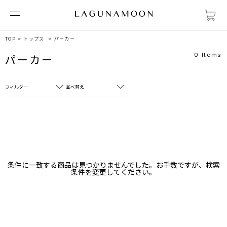
TOP
トップス
パーカー
0
Items
パーカー
フィルター
並べ替え
フリーワード
売れ筋順
新着順
CLOSE
おすすめ順
カテゴリ
高い順
条件に一致する商品は見つかりませんでした。お手数ですが、検索
サブカテゴリ
条件を変更してください。
安い順
販売状況
カラー
すべて
すべて
ホワイト
ホワイト
グレー
グレー
ブラック
ブラック