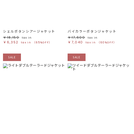
ブラック
ブラック
ブラウン
ブラウン
ベージュ
ベージュ
オレンジ
オレンジ
イエロー
イエロー
グリーン
グリーン
ブルー
ブルー
パープル
パープル
レッド
レッド
シェルボタンシアージャケット
バイカラーボタンジャケット
ピンク
ピンク
ミックス
ミックス
￥18,150
￥17,600
tax in
tax in
￥6,352
￥7,040
tax in
（65%OFF）
tax in
（60%OFF）
リセット
SALE
SALE
この条件で絞り込む