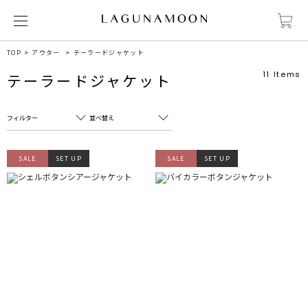
TOP
アウター
テーラードジャケット
11
Items
テーラードジャケット
フィルター
並べ替え
フリーワード
売れ筋順
SALE
SET UP
SALE
SET UP
新着順
CLOSE
おすすめ順
カテゴリ
高い順
サブカテゴリ
安い順
販売状況
カラー
すべて
すべて
ホワイト
ホワイト
グレー
グレー