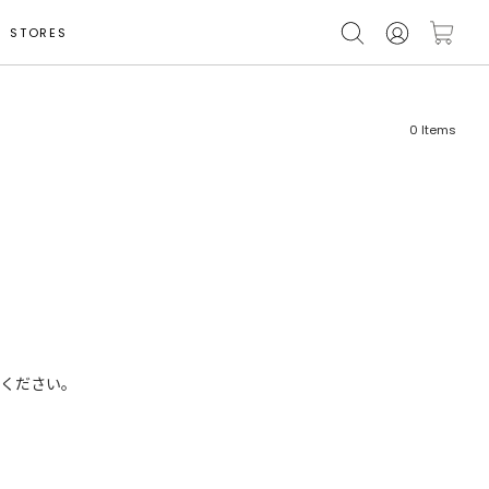
STORES
0
Items
フリーワード
売れ筋順
新着順
CLOSE
おすすめ順
ください。
カテゴリ
高い順
サブカテゴリ
安い順
販売状況