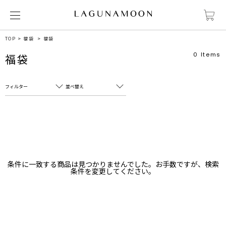
TOP
福袋
福袋
0
Items
福袋
フィルター
並べ替え
フリーワード
売れ筋順
新着順
CLOSE
おすすめ順
カテゴリ
高い順
条件に一致する商品は見つかりませんでした。お手数ですが、検索
サブカテゴリ
条件を変更してください。
安い順
販売状況
カラー
すべて
すべて
ホワイト
ホワイト
グレー
グレー