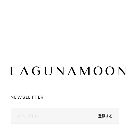
ブラック
ブラック
ブラウン
ブラウン
ベージュ
ベージュ
オレンジ
オレンジ
イエロー
イエロー
グリーン
グリーン
ブルー
ブルー
パープル
パープル
レッド
レッド
ピンク
ピンク
ミックス
ミックス
リセット
この条件で絞り込む
NEWSLETTER
登録する