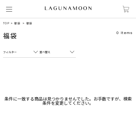
TOP
福袋
福袋
0
Items
福袋
フィルター
並べ替え
フリーワード
売れ筋順
新着順
CLOSE
おすすめ順
カテゴリ
高い順
条件に一致する商品は見つかりませんでした。お手数ですが、検索
サブカテゴリ
条件を変更してください。
安い順
販売状況
カラー
すべて
すべて
ホワイト
ホワイト
グレー
グレー