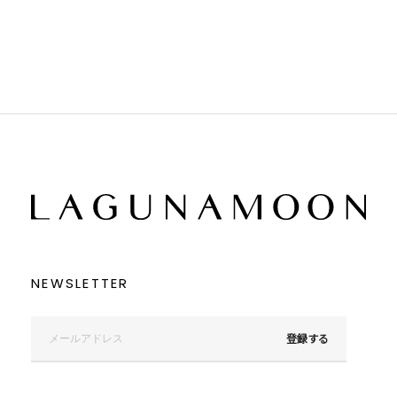
ブラック
ブラック
ブラウン
ブラウン
ベージュ
ベージュ
オレンジ
オレンジ
イエロー
イエロー
グリーン
グリーン
ブルー
ブルー
パープル
パープル
レッド
レッド
ピンク
ピンク
ミックス
ミックス
リセット
この条件で絞り込む
NEWSLETTER
登録する