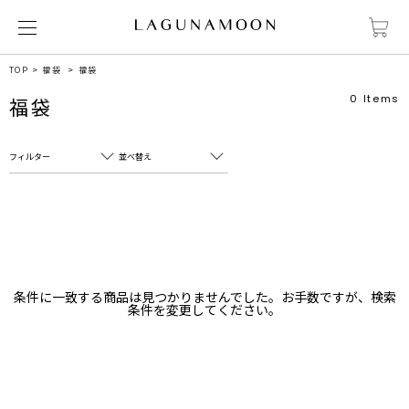
TOP
福袋
福袋
0
Items
福袋
フィルター
並べ替え
フリーワード
売れ筋順
新着順
CLOSE
おすすめ順
カテゴリ
高い順
条件に一致する商品は見つかりませんでした。お手数ですが、検索
サブカテゴリ
条件を変更してください。
安い順
販売状況
カラー
すべて
すべて
ホワイト
ホワイト
グレー
グレー