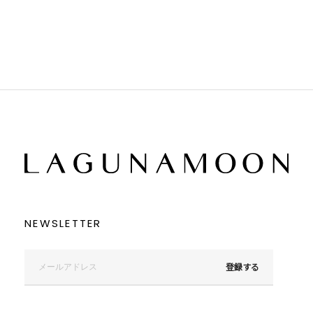
ブラック
ブラック
ブラウン
ブラウン
ベージュ
ベージュ
オレンジ
オレンジ
イエロー
イエロー
グリーン
グリーン
ブルー
ブルー
パープル
パープル
レッド
レッド
ピンク
ピンク
ミックス
ミックス
リセット
この条件で絞り込む
NEWSLETTER
登録する