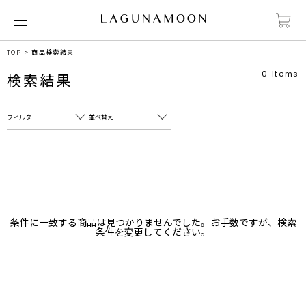
TOP
商品検索結果
0
Items
検索結果
フィルター
並べ替え
フリーワード
売れ筋順
新着順
CLOSE
おすすめ順
カテゴリ
高い順
条件に一致する商品は見つかりませんでした。お手数ですが、検索
サブカテゴリ
条件を変更してください。
安い順
販売状況
カラー
すべて
すべて
ホワイト
ホワイト
グレー
グレー