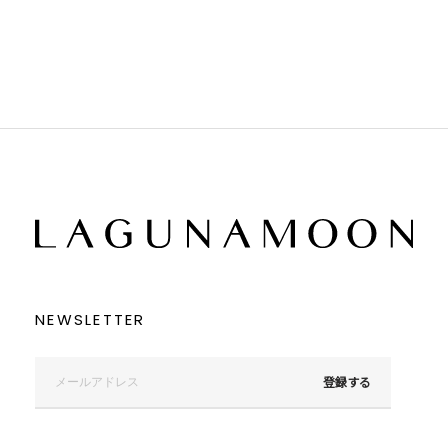
ブラック
ブラック
ブラウン
ブラウン
ベージュ
ベージュ
オレンジ
オレンジ
イエロー
イエロー
グリーン
グリーン
ブルー
ブルー
パープル
パープル
レッド
レッド
ピンク
ピンク
ミックス
ミックス
リセット
この条件で絞り込む
NEWSLETTER
登録する