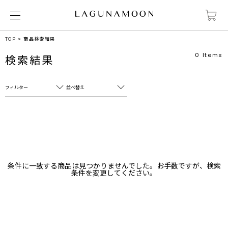
TOP
商品検索結果
0
Items
検索結果
フィルター
並べ替え
フリーワード
売れ筋順
新着順
CLOSE
おすすめ順
カテゴリ
高い順
条件に一致する商品は見つかりませんでした。お手数ですが、検索
サブカテゴリ
条件を変更してください。
安い順
販売状況
カラー
すべて
すべて
ホワイト
ホワイト
グレー
グレー