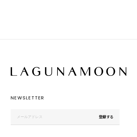
ブラック
ブラック
ブラウン
ブラウン
ベージュ
ベージュ
オレンジ
オレンジ
イエロー
イエロー
グリーン
グリーン
ブルー
ブルー
パープル
パープル
レッド
レッド
ピンク
ピンク
ミックス
ミックス
リセット
この条件で絞り込む
NEWSLETTER
登録する