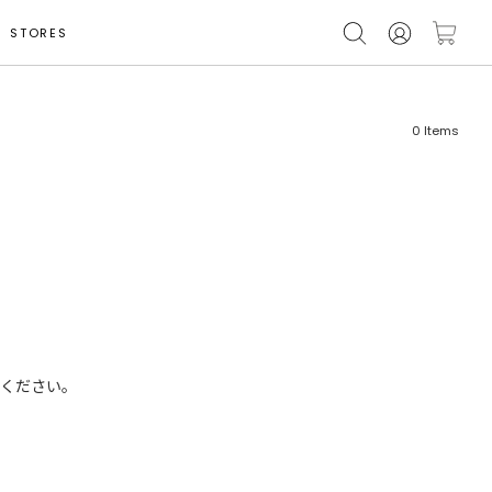
STORES
0
Items
フリーワード
売れ筋順
新着順
CLOSE
おすすめ順
ください。
カテゴリ
高い順
サブカテゴリ
安い順
販売状況