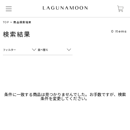
TOP
商品検索結果
0
Items
検索結果
フィルター
並べ替え
フリーワード
売れ筋順
新着順
CLOSE
おすすめ順
カテゴリ
高い順
条件に一致する商品は見つかりませんでした。お手数ですが、検索
サブカテゴリ
条件を変更してください。
安い順
販売状況
カラー
すべて
すべて
ホワイト
ホワイト
グレー
グレー