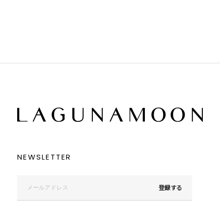
ブラック
ブラック
ブラウン
ブラウン
ベージュ
ベージュ
オレンジ
オレンジ
イエロー
イエロー
グリーン
グリーン
ブルー
ブルー
パープル
パープル
レッド
レッド
ピンク
ピンク
ミックス
ミックス
リセット
この条件で絞り込む
NEWSLETTER
登録する