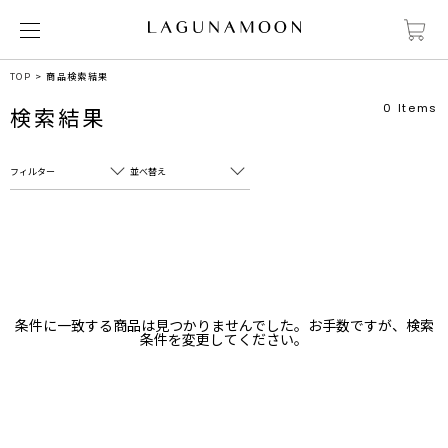
TOP
商品検索結果
0
Items
検索結果
フィルター
並べ替え
フリーワード
売れ筋順
新着順
CLOSE
おすすめ順
カテゴリ
高い順
条件に一致する商品は見つかりませんでした。お手数ですが、検索
サブカテゴリ
条件を変更してください。
安い順
販売状況
カラー
すべて
すべて
ホワイト
ホワイト
グレー
グレー