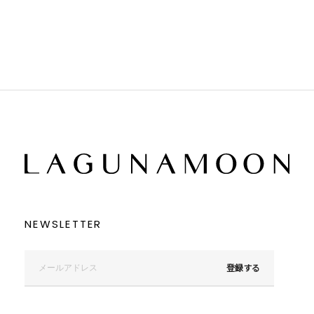
ブラック
ブラック
ブラウン
ブラウン
ベージュ
ベージュ
オレンジ
オレンジ
イエロー
イエロー
グリーン
グリーン
ブルー
ブルー
パープル
パープル
レッド
レッド
ピンク
ピンク
ミックス
ミックス
リセット
この条件で絞り込む
NEWSLETTER
登録する