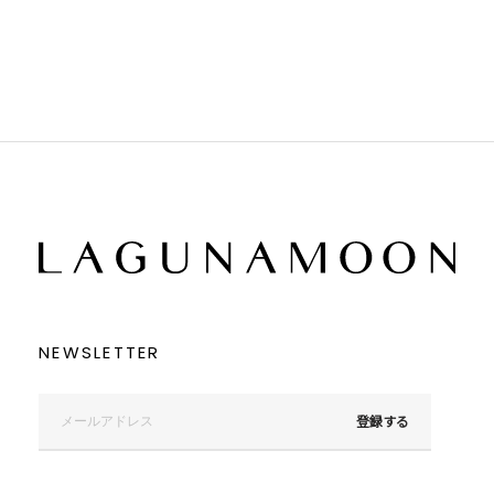
ブラック
ブラック
ブラウン
ブラウン
ベージュ
ベージュ
オレンジ
オレンジ
イエロー
イエロー
グリーン
グリーン
ブルー
ブルー
パープル
パープル
レッド
レッド
ピンク
ピンク
ミックス
ミックス
リセット
この条件で絞り込む
NEWSLETTER
登録する