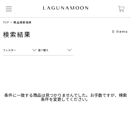
TOP
商品検索結果
0
Items
検索結果
フィルター
並べ替え
フリーワード
売れ筋順
新着順
CLOSE
おすすめ順
カテゴリ
高い順
条件に一致する商品は見つかりませんでした。お手数ですが、検索
サブカテゴリ
条件を変更してください。
安い順
販売状況
カラー
すべて
すべて
ホワイト
ホワイト
グレー
グレー