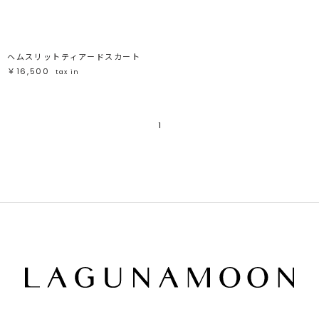
ブラック
ブラック
ブラウン
ブラウン
ベージュ
ベージュ
オレンジ
オレンジ
イエロー
イエロー
グリーン
グリーン
ブルー
ブルー
ヘムスリットティアードスカート
パープル
パープル
レッド
レッド
￥16,500
tax in
ピンク
ピンク
ミックス
ミックス
リセット
1
この条件で絞り込む