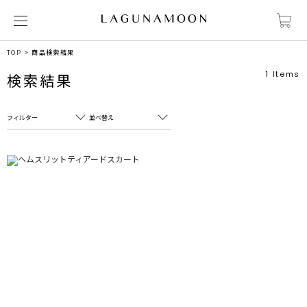
TOP
商品検索結果
1
Items
検索結果
フィルター
並べ替え
フリーワード
売れ筋順
新着順
CLOSE
おすすめ順
カテゴリ
高い順
サブカテゴリ
安い順
販売状況
カラー
すべて
すべて
ホワイト
ホワイト
グレー
グレー