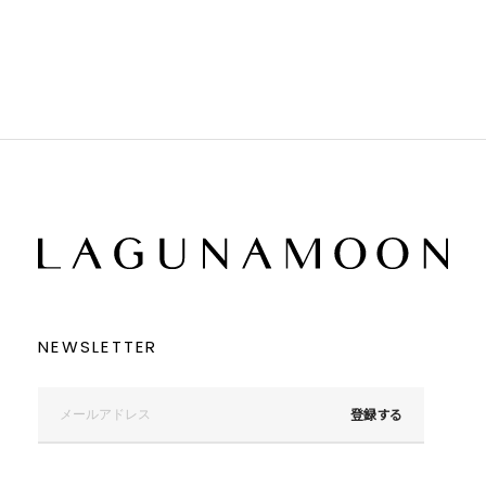
ブラック
ブラック
ブラウン
ブラウン
ベージュ
ベージュ
オレンジ
オレンジ
イエロー
イエロー
グリーン
グリーン
ブルー
ブルー
パープル
パープル
レッド
レッド
ピンク
ピンク
ミックス
ミックス
リセット
この条件で絞り込む
NEWSLETTER
登録する