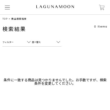
TOP
商品検索結果
0
Items
検索結果
フィルター
並べ替え
フリーワード
売れ筋順
新着順
CLOSE
おすすめ順
カテゴリ
高い順
条件に一致する商品は見つかりませんでした。お手数ですが、検索
サブカテゴリ
条件を変更してください。
安い順
販売状況
カラー
すべて
すべて
ホワイト
ホワイト
グレー
グレー