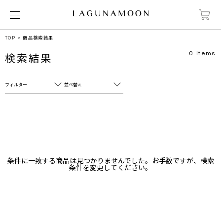
TOP
商品検索結果
0
Items
検索結果
フィルター
並べ替え
フリーワード
売れ筋順
新着順
CLOSE
おすすめ順
カテゴリ
高い順
条件に一致する商品は見つかりませんでした。お手数ですが、検索
サブカテゴリ
条件を変更してください。
安い順
販売状況
カラー
すべて
すべて
ホワイト
ホワイト
グレー
グレー