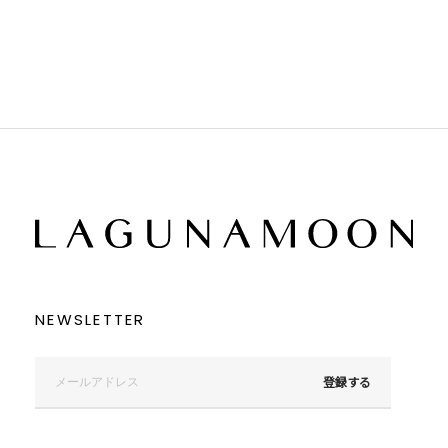
ブラック
ブラック
ブラウン
ブラウン
ベージュ
ベージュ
オレンジ
オレンジ
イエロー
イエロー
グリーン
グリーン
ブルー
ブルー
パープル
パープル
レッド
レッド
ピンク
ピンク
ミックス
ミックス
リセット
この条件で絞り込む
NEWSLETTER
登録する