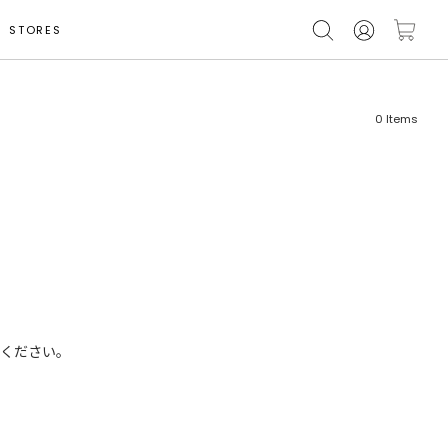
STORES
0
Items
フリーワード
売れ筋順
新着順
CLOSE
おすすめ順
ください。
カテゴリ
高い順
サブカテゴリ
安い順
販売状況