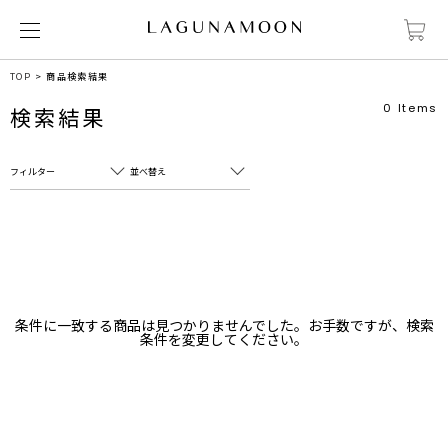
TOP
商品検索結果
0
Items
検索結果
フィルター
並べ替え
フリーワード
売れ筋順
新着順
CLOSE
おすすめ順
カテゴリ
高い順
条件に一致する商品は見つかりませんでした。お手数ですが、検索
サブカテゴリ
条件を変更してください。
安い順
販売状況
カラー
すべて
すべて
ホワイト
ホワイト
グレー
グレー