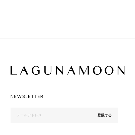
ブラック
ブラック
ブラウン
ブラウン
ベージュ
ベージュ
オレンジ
オレンジ
イエロー
イエロー
グリーン
グリーン
ブルー
ブルー
パープル
パープル
レッド
レッド
ピンク
ピンク
ミックス
ミックス
リセット
この条件で絞り込む
NEWSLETTER
登録する