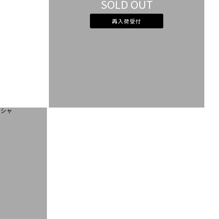
SOLD OUT
カラー
すべて
すべて
ホワイト
ホワイト
グレー
グレー
再入荷受付
ブラック
ブラック
ブラウン
ブラウン
ベージュ
ベージュ
オレンジ
オレンジ
イエロー
イエロー
グリーン
グリーン
ブルー
ブルー
パープル
パープル
レッド
レッド
ピンク
ピンク
ミックス
ミックス
リセット
この条件で絞り込む