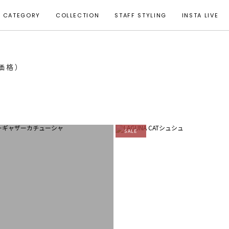
CATEGORY
COLLECTION
STAFF STYLING
INSTA LIVE
T価格）
SALE