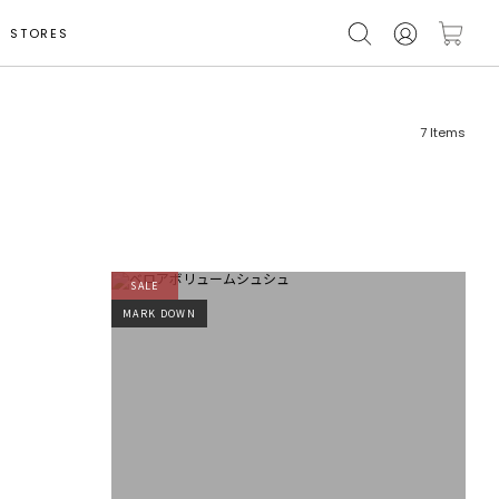
STORES
7
Items
SALE
フリーワード
売れ筋順
MARK DOWN
新着順
CLOSE
おすすめ順
カテゴリ
高い順
サブカテゴリ
安い順
販売状況