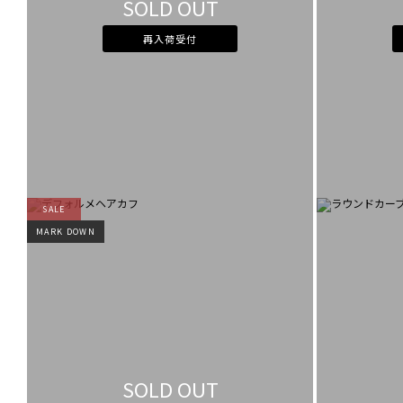
SOLD OUT
再入荷受付
SALE
MARK DOWN
SOLD OUT