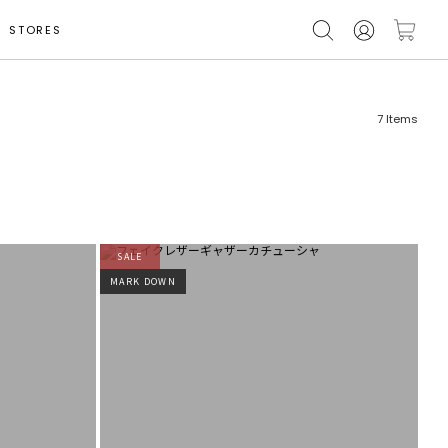
STORES
7
Items
SALE
フリーワード
売れ筋順
MARK DOWN
新着順
CLOSE
おすすめ順
カテゴリ
高い順
サブカテゴリ
安い順
販売状況