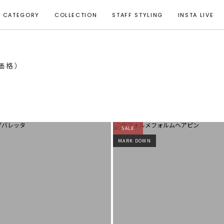
CATEGORY
COLLECTION
STAFF STYLING
INSTA LIVE
T価格）
SALE
MARK DOWN