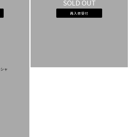
SOLD OUT
カラー
すべて
すべて
ホワイト
ホワイト
グレー
グレー
再入荷受付
ブラック
ブラック
ブラウン
ブラウン
ベージュ
ベージュ
オレンジ
オレンジ
イエロー
イエロー
グリーン
グリーン
ブルー
ブルー
パープル
パープル
レッド
レッド
ピンク
ピンク
ミックス
ミックス
リセット
この条件で絞り込む