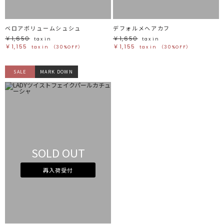
ベロアボリュームシュシュ
デフォルメヘアカフ
￥1,650
￥1,650
tax in
tax in
￥1,155
￥1,155
tax in
（30%OFF）
tax in
（30%OFF）
SALE
MARK DOWN
SOLD OUT
再入荷受付