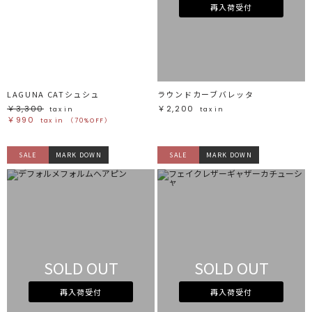
ホワイト
ホワイト
再入荷受付
グレー
グレー
ブラック
ブラック
ブラウン
ブラウン
ベージュ
ベージュ
オレンジ
オレンジ
イエロー
イエロー
グリーン
グリーン
ブルー
ブルー
パープル
パープル
レッド
レッド
LAGUNA CATシュシュ
ラウンドカーブバレッタ
ピンク
ピンク
ミックス
ミックス
￥3,300
￥2,200
tax in
tax in
￥990
tax in
（70%OFF）
リセット
SALE
MARK DOWN
SALE
MARK DOWN
この条件で絞り込む
SOLD OUT
SOLD OUT
再入荷受付
再入荷受付