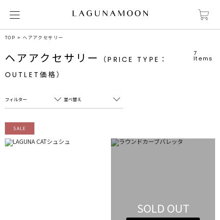
TOP
ヘアアクセサリー
7
ヘアアクセサリー
（PRICE TYPE：
Items
OUTLET価格）
フィルター
並べ替え
フリーワード
売れ筋順
SALE
新着順
CLOSE
おすすめ順
カテゴリ
高い順
サブカテゴリ
安い順
販売状況
SOLD OUT
カラー
すべて
すべて