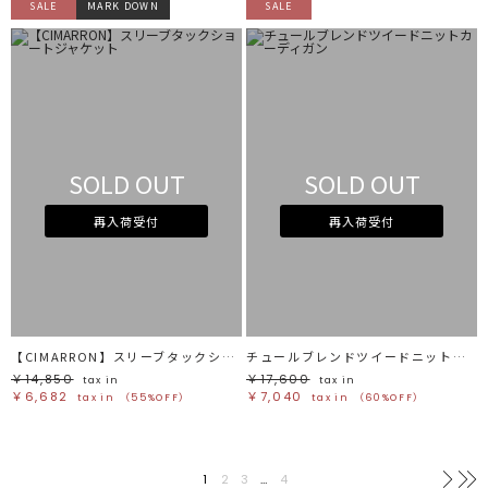
SALE
MARK DOWN
SALE
SOLD OUT
SOLD OUT
再入荷受付
再入荷受付
【CIMARRON】スリーブタックショートジャケット
チュールブレンドツイードニットカーディガン
￥14,850
￥17,600
tax in
tax in
￥6,682
￥7,040
tax in
（55%OFF）
tax in
（60%OFF）
1
2
3
…
4
次へ