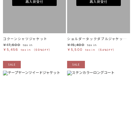
再入荷受付
再入荷受付
コクーンシャツジャケット
ショルダータックダブルジャケット【セットアップ着用可】
￥17,600
￥15,400
tax in
tax in
￥5,456
￥5,500
tax in
（69%OFF）
tax in
（64%OFF）
SALE
SALE