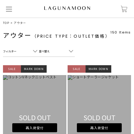
TOP
アウター
150
Items
アウター
（PRICE TYPE：OUTLET価格）
フィルター
並べ替え
フリーワード
売れ筋順
SALE
MARK DOWN
SALE
MARK DOWN
新着順
CLOSE
おすすめ順
カテゴリ
高い順
サブカテゴリ
安い順
販売状況
SOLD OUT
SOLD OUT
カラー
すべて
すべて
ホワイト
ホワイト
再入荷受付
再入荷受付
グレー
グレー