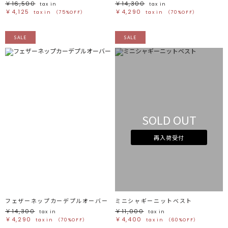
￥16,500
￥14,300
tax in
tax in
￥4,125
￥4,290
tax in
（75%OFF）
tax in
（70%OFF）
SALE
SALE
SOLD OUT
再入荷受付
フェザーネップカーデプルオーバー
ミニシャギーニットベスト
￥14,300
￥11,000
tax in
tax in
￥4,290
￥4,400
tax in
（70%OFF）
tax in
（60%OFF）