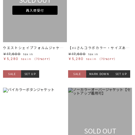
再入荷受付
ウエストシェイプフォルムジャケット
【riiさんコラボカラー・サイズあり】ロールアップジャケット
￥17,600
￥17,600
tax in
tax in
￥5,280
￥5,280
tax in
（70%OFF）
tax in
（70%OFF）
SALE
SET UP
SALE
MARK DOWN
SET UP
SOLD OUT