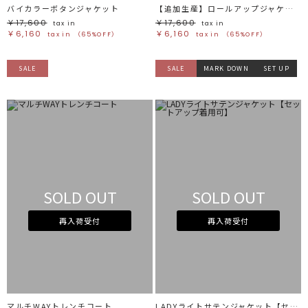
バイカラーボタンジャケット
【追加生産】ロールアップジャケット
￥17,600
￥17,600
tax in
tax in
￥6,160
￥6,160
tax in
（65%OFF）
tax in
（65%OFF）
SALE
SALE
MARK DOWN
SET UP
SOLD OUT
SOLD OUT
再入荷受付
再入荷受付
マルチWAYトレンチコート
LADYライトサテンジャケット【セットアップ着用可】