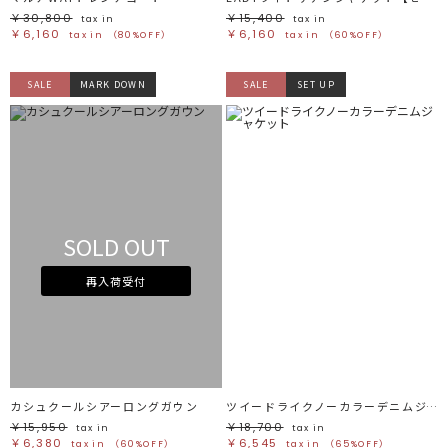
￥30,800
￥15,400
tax in
tax in
￥6,160
￥6,160
tax in
（80%OFF）
tax in
（60%OFF）
SALE
MARK DOWN
SALE
SET UP
SOLD OUT
再入荷受付
カシュクールシアーロングガウン
ツイードライクノーカラーデニムジャケット
￥15,950
￥18,700
tax in
tax in
￥6,380
￥6,545
tax in
（60%OFF）
tax in
（65%OFF）