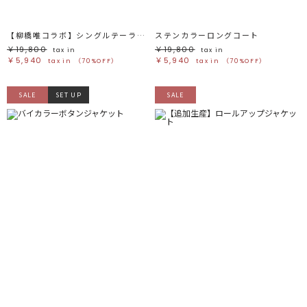
【柳橋唯コラボ】シングルテーラードジャケット
ステンカラーロングコート
￥19,800
￥19,800
tax in
tax in
￥5,940
￥5,940
tax in
（70%OFF）
tax in
（70%OFF）
SALE
SET UP
SALE