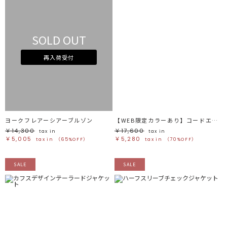
SOLD OUT
再入荷受付
ヨークフレアーシアーブルゾン
【WEB限定カラーあり】コードエンブロイダリーニットカーデ
￥14,300
￥17,600
tax in
tax in
￥5,005
￥5,280
tax in
（65%OFF）
tax in
（70%OFF）
SALE
SALE