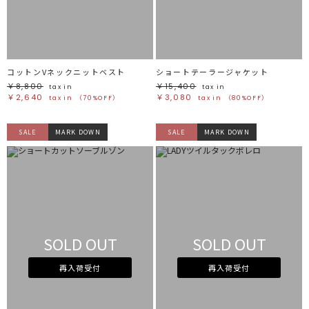
ブラック
ブラック
ブラウン
ブラウン
ベージュ
ベージュ
オレンジ
オレンジ
イエロー
イエロー
グリーン
グリーン
ブルー
ブルー
パープル
パープル
レッド
レッド
コットンVネックニットベスト
ショートテーラージャケット
ピンク
ピンク
ミックス
ミックス
￥8,800
￥15,400
tax in
tax in
￥2,640
￥3,080
tax in
（70%OFF）
tax in
（80%OFF）
リセット
SALE
MARK DOWN
SALE
MARK DOWN
この条件で絞り込む
SOLD OUT
SOLD OUT
再入荷受付
再入荷受付