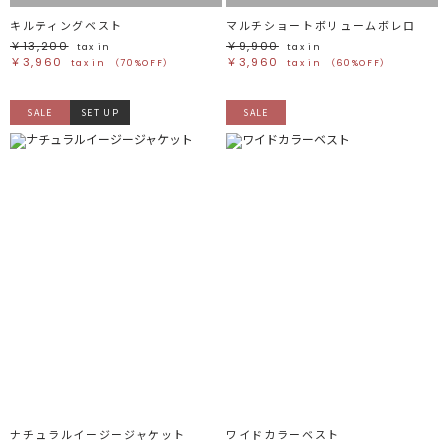
キルティングベスト
マルチショートボリュームボレロ
￥13,200
￥9,900
tax in
tax in
￥3,960
￥3,960
tax in
（70%OFF）
tax in
（60%OFF）
SALE
SET UP
SALE
ナチュラルイージージャケット
ワイドカラーベスト