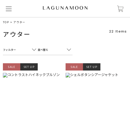
TOP
アウター
22
Items
アウター
フィルター
並べ替え
フリーワード
売れ筋順
SALE
SET UP
SALE
SET UP
新着順
CLOSE
おすすめ順
カテゴリ
高い順
サブカテゴリ
安い順
販売状況
カラー
すべて
すべて
ホワイト
ホワイト
グレー
グレー