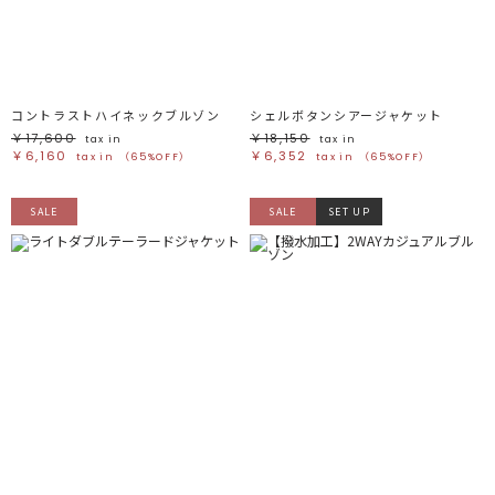
ブラック
ブラック
ブラウン
ブラウン
ベージュ
ベージュ
オレンジ
オレンジ
イエロー
イエロー
グリーン
グリーン
ブルー
ブルー
パープル
パープル
レッド
レッド
コントラストハイネックブルゾン
シェルボタンシアージャケット
ピンク
ピンク
ミックス
ミックス
￥17,600
￥18,150
tax in
tax in
￥6,160
￥6,352
tax in
（65%OFF）
tax in
（65%OFF）
リセット
SALE
SALE
SET UP
この条件で絞り込む