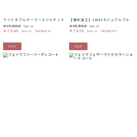
ライトダブルテーラードジャケット
【撥水加工】2WAYカジュアルブルゾン
￥17,600
￥19,800
tax in
tax in
￥7,040
￥7,920
tax in
（60%OFF）
tax in
（60%OFF）
SALE
SALE