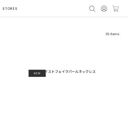
STORES
35
Items
NEW
フリーワード
売れ筋順
新着順
CLOSE
おすすめ順
カテゴリ
高い順
サブカテゴリ
安い順
販売状況