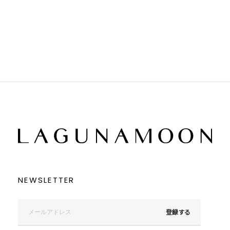
ホワイト
ホワイト
グレー
グレー
ブラック
ブラック
ブラウン
ブラウン
ベージュ
ベージュ
オレンジ
オレンジ
イエロー
イエロー
グリーン
グリーン
ブルー
ブルー
パープル
パープル
レッド
レッド
ピンク
ピンク
ミックス
ミックス
リセット
この条件で絞り込む
NEWSLETTER
登録する