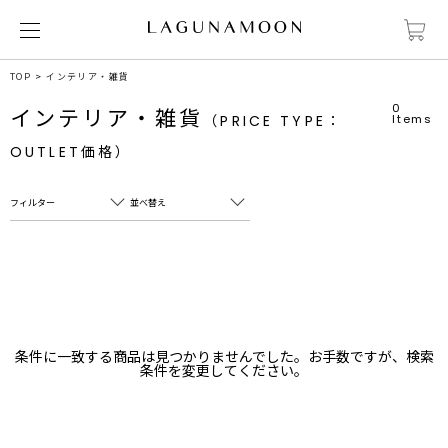
TOP
インテリア・雑貨
0
インテリア・雑貨
（PRICE TYPE：
Items
OUTLET価格）
フィルター
並べ替え
フリーワード
売れ筋順
新着順
CLOSE
おすすめ順
カテゴリ
高い順
条件に一致する商品は見つかりませんでした。お手数ですが、検索
サブカテゴリ
条件を変更してください。
安い順
販売状況
カラー
すべて
すべて