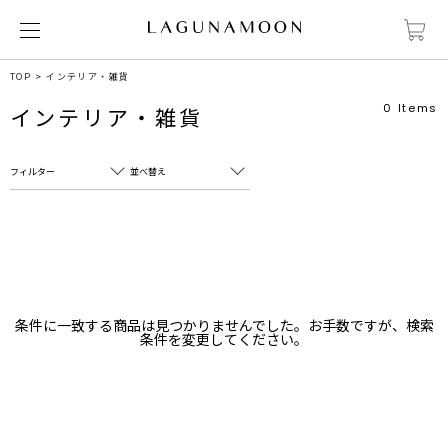
TOP
インテリア・雑貨
0
Items
インテリア・雑貨
フィルター
並べ替え
フリーワード
売れ筋順
新着順
CLOSE
おすすめ順
カテゴリ
高い順
条件に一致する商品は見つかりませんでした。お手数ですが、検索
サブカテゴリ
条件を変更してください。
安い順
販売状況
カラー
すべて
すべて
ホワイト
ホワイト
グレー
グレー