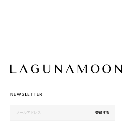
ブラック
ブラック
ブラウン
ブラウン
ベージュ
ベージュ
オレンジ
オレンジ
イエロー
イエロー
グリーン
グリーン
ブルー
ブルー
パープル
パープル
レッド
レッド
ピンク
ピンク
ミックス
ミックス
リセット
この条件で絞り込む
NEWSLETTER
登録する