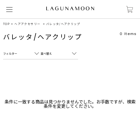
TOP
ヘアアクセサリー
バレッタ/ヘアクリップ
0
Items
バレッタ/ヘアクリップ
フィルター
並べ替え
フリーワード
売れ筋順
新着順
CLOSE
おすすめ順
カテゴリ
高い順
条件に一致する商品は見つかりませんでした。お手数ですが、検索
サブカテゴリ
条件を変更してください。
安い順
販売状況
カラー
すべて
すべて
ホワイト
ホワイト
グレー
グレー