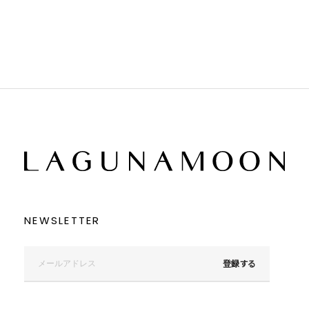
ブラック
ブラック
ブラウン
ブラウン
ベージュ
ベージュ
オレンジ
オレンジ
イエロー
イエロー
グリーン
グリーン
ブルー
ブルー
パープル
パープル
レッド
レッド
ピンク
ピンク
ミックス
ミックス
リセット
この条件で絞り込む
NEWSLETTER
登録する